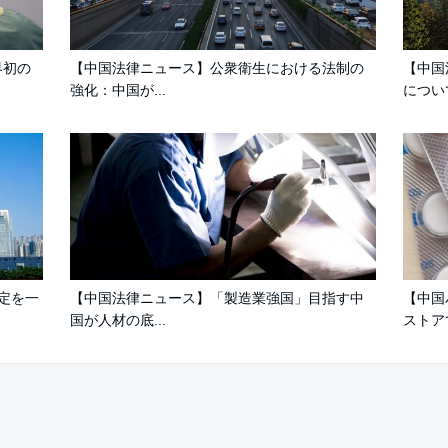
界初の
【中国法律ニュース】公衆衛生における法制の
【中国
強化：中国が...
につい
定を一
【中国法律ニュース】「製造業強国」目指す中
【中国
国が人材の底...
ストアで