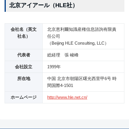
北京アイアール（HLE社）
会社名（英文
北京恵利爾知識産権信息諮詢有限責
社名）
任公司
（Beijing HLE Consulting, LLC）
代表者
総経理 張 峻峰
会社設立
1999年
所在地
中国 北京市朝陽区曙光西里甲6号 時
間国際4-1501
ホームページ
http://www.hle.net.cn/