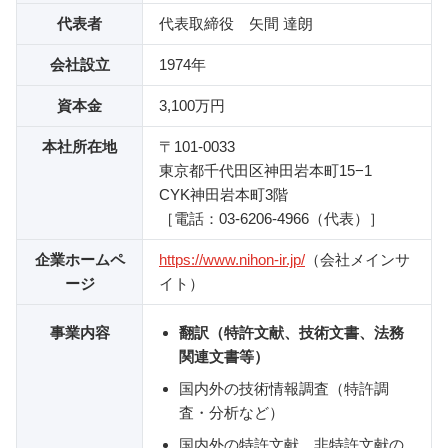
代表者
代表取締役 矢間 達朗
会社設立
1974年
資本金
3,100万円
本社所在地
〒101-0033
東京都千代田区神田岩本町15−1
CYK神田岩本町3階
［電話：03-6206-4966（代表）］
企業ホームペ
https://www.nihon-ir.jp/
（会社メインサ
ージ
イト）
事業内容
翻訳（特許文献、技術文書、法務
関連文書等）
国内外の技術情報調査（特許調
査・分析など）
国内外の特許文献、非特許文献の