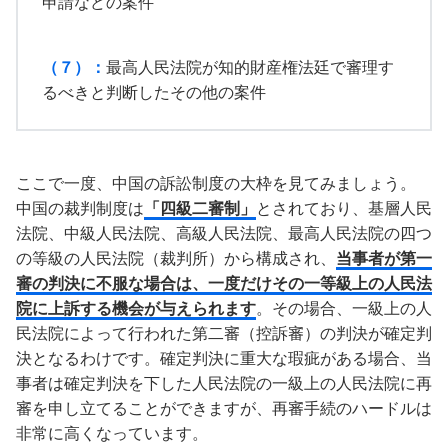
申請などの案件
（７）：
最高人民法院が知的財産権法廷で審理す
るべきと判断したその他の案件
ここで一度、中国の訴訟制度の大枠を見てみましょう。
中国の裁判制度は
「四級二審制」
とされており、基層人民
法院、中級人民法院、高級人民法院、最高人民法院の四つ
の等級の人民法院（裁判所）から構成され、
当事者が第一
審の判決に不服な場合は、一度だけその一等級上の人民法
院に上訴する機会が与えられます
。その場合、一級上の人
民法院によって行われた第二審（控訴審）の判決が確定判
決となるわけです。確定判決に重大な瑕疵がある場合、当
事者は確定判決を下した人民法院の一級上の人民法院に再
審を申し立てることができますが、再審手続のハードルは
非常に高くなっています。