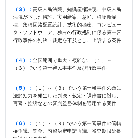
（３）：
高級人民法院、知識産権法院、中級人民
法院が下した特許、実用新案、意匠、植物新品
種、集積回路配置設計、技術的秘密、コンピュー
タ・ソフトウェア、独占の行政処罰に係る第一審
行政事件の判決・裁定を不服とし、上訴する案件
（４）：
全国範囲で重大・複雑な、（１）～
（３）でいう第一審民事事件及び行政事件
（５）：
（１）～（３）でいう第一審事件の既に
法的効力を発生した判決・裁定・調停書に対し、
再審・控訴などの審判監督体制を適用する案件
（６）：
（１）～（３）でいう第一審事件の管轄
権争議、罰金、勾留決定申請再議、審査期限延長