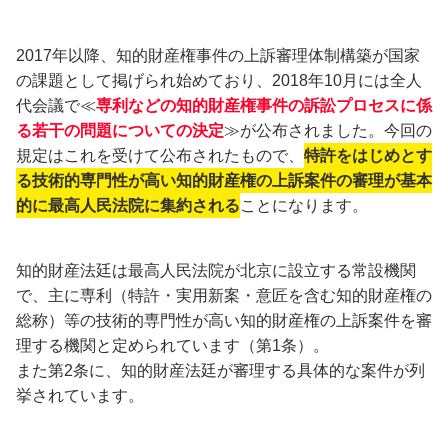
2017年以降、知的財産権事件の上訴審理体制構築が国家
の課題として掲げられ始めており、2018年10月には全人
代会議で≪
専利などの知的財産権事件の訴訟プロセスに係
る若干の問題についての決定
≫が公布されました。今回の
規定はこれを受けて公布されたもので、
特許をはじめとす
る技術的専門性が高い知的財産権の上訴案件の審理が基本
的に最高人民法院に集約される
ことになります。
知的財産法廷は最高人民法院が北京に設立する常設機関
で、主に専利（特許・実用新案・意匠を含む知的財産権の
総称）等の技術的専門性が高い知的財産権の上訴案件を審
理する機関と定められています（第1条）。
また第2条に、知的財産法廷が審理する具体的な案件が列
挙されています。