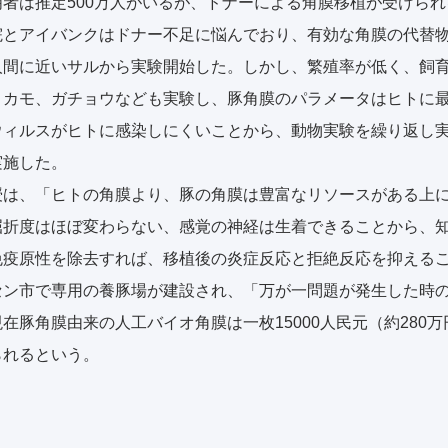
者は推定500万人がいるが、ドナーによる角膜移植が受けられる
院とアイバンクはドナー不足に悩んでおり、有効な角膜の代替
人間に近いサルから実験開始した。しかし、繁殖率が低く、飼
カモ、ガチョウなども実験し、豚角膜のパラメータはヒトに最
ィルスがヒトに感染しにくいことから、動物実験を繰り返し実施
実施した。
授は、「ヒトの角膜より、豚の角膜は豊富なリソースがある上
屈折度はほぼ変わらない、感覚の神経は生着できることから、
免疫原性を除去すれば、移植後の炎症反応と拒絶反応を抑える
セン市で専用の養豚場が建設され、「万が一問題が発生した時
在豚角膜由来の人工バイオ角膜は一枚15000人民元（約280万
られるという。