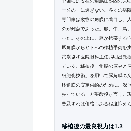
中国には各種の角膜症起因の失明
千分の一に過ぎない。多くの病
専門家は動物の角膜に着目し、
のが難点であった。豚、牛、鳥、
った。その上に、豚が携帯するウ
豚角膜からヒトへの移植手術を
武漢協和医院眼科主任張明昌教
ている。移植後、角膜の厚みと
細胞化技術」を用いて豚角膜の
豚角膜の安定供給のために、深
持っている」と張教授が言う。現
普及すれば価格もある程度抑え
移植後の最良視力は1.2