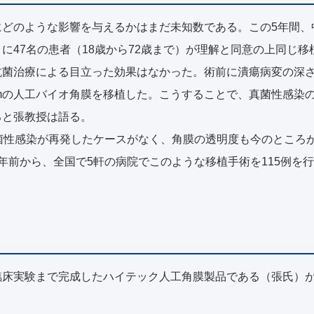
にどのような影響を与えるかはまだ未知数である。この5年間、
に47名の患者（18歳から72歳まで）が理解と同意の上同じ移
抗菌治療による目立った効果はなかった。術前に潰瘍病変の深
.5mmの人工バイオ角膜を移植した。こうすることで、真菌性感
ると張教授は語る。
菌性感染が再発したケースがなく、角膜の透明度も今のところが
年前から、全国で5軒の病院でこのような移植手術を115例を行
臨床実験まで完成したハイテック人工角膜製品である（張氏）