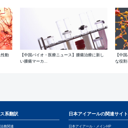
ム性動
【中国バイオ・医療ニュース】腫瘍治療に新し
【中国
い腫瘍マーカ...
な役割を
ス系翻訳
日本アイアールの関連サイト
法務関連
日本アイアール・メインHP