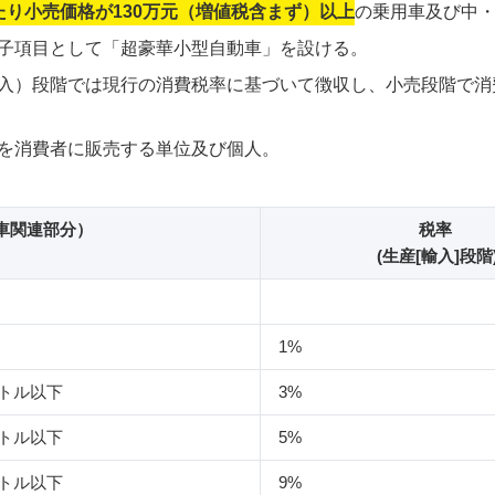
たり小売価格が130万元（増値税含まず）以上
の乗用車及び中
子項目として「超豪華小型自動車」を設ける。
入）段階では現行の消費税率に基づいて徴収し、小売段階で消
を消費者に販売する単位及び個人。
車関連部分）
税率
(生産[輸入]段階
1%
ットル以下
3%
ットル以下
5%
ットル以下
9%