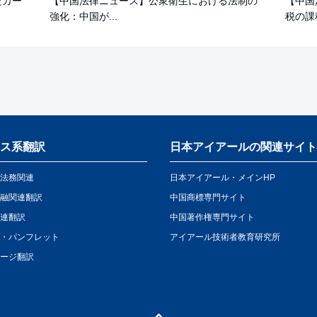
たカー
【中国法律ニュース】公衆衛生における法制の
【中国
強化：中国が...
税の課税
ス系翻訳
日本アイアールの関連サイト
法務関連
日本アイアール・メインHP
融関連翻訳
中国商標専門サイト
連翻訳
中国著作権専門サイト
・パンフレット
アイアール技術者教育研究所
ージ翻訳