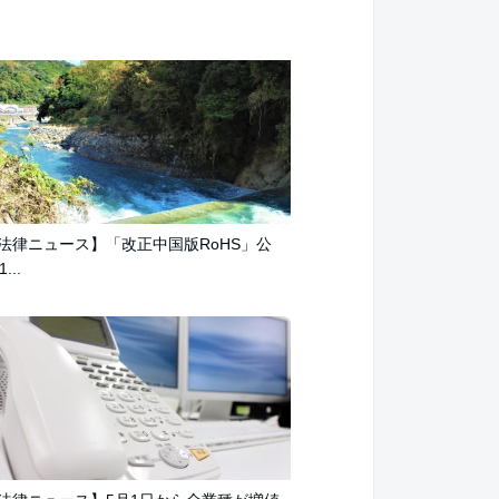
法律ニュース】「改正中国版RoHS」公
...