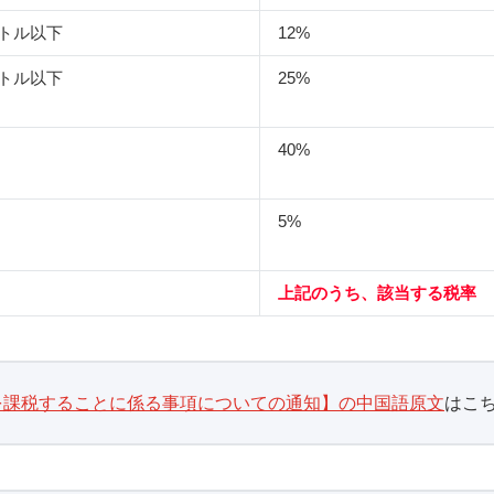
ットル以下
12%
ットル以下
25%
40%
5%
上記のうち、該当する税率
を課税することに係る事項についての通知】の中国語原文
はこ