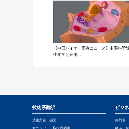
【中国バイオ・医療ニュース】中国科学
生化学と細胞...
技術系翻訳
ビジネ
技術文書・論文
契約書・
マニュアル・取扱説明書
経済・金