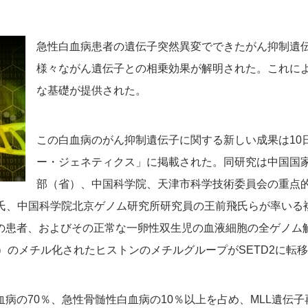
急性白血病患者の遺伝子突然異変でできたがん抑制遺
様々ながん遺伝子との相乗効果が解明された。これに
な基礎が提供された。
この白血病のがん抑制遺伝子に関する新しい成果は10
ー・ジェネティクス」に掲載された。同研究は中国国
部（省）、中国科学院、天津市科学技術委員会の重点
氏、中国科学院北京ゲノム研究所研究員の王前飛氏らが率いる
の患者、およびその正常な一卵性双生児の血液細胞の全ゲノム解
ジン）のメチル化されたヒストンのメチルグループがSETD2に
血病の70％、急性骨髄性白血病の10％以上を占め、MLL遺伝