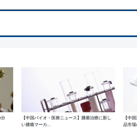
の分
【中国バイオ・医療ニュース】腫瘍治療に新し
【中国
い腫瘍マーカ...
品市場の