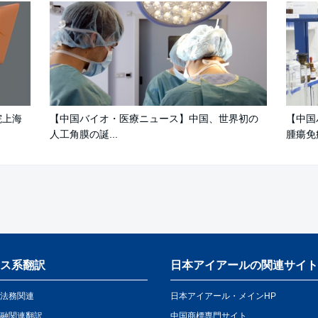
院上海
【中国バイオ・医療ニュース】中国、世界初の
【中国
人工角膜の誕...
腫瘍免疫
ス系翻訳
日本アイアールの関連サイト
法務関連
日本アイアール・メインHP
融関連翻訳
中国商標専門サイト